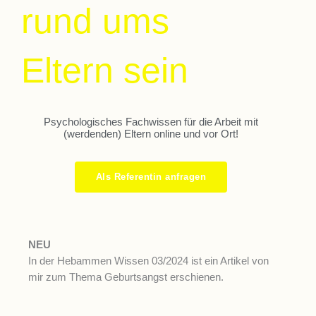
rund ums
Ü
P
R
S
E
Y
Eltern sein
I
C
E
N
H
L
E
.
T
A
Psychologisches Fachwissen für die Arbeit mit
(werdenden) Eltern online und vor Ort!
F
K
E
N
F
A
R
R
G
Als Referentin anfragen
E
M
I
N
S
H
I
S
W
T
L
L
E
E
V
NEU
-
I
N
R
O
In der Hebammen Wissen 03/2024 ist ein Artikel von
G
E
R
D
R
mir zum Thema Geburtsangst erschienen.
E
W
U
E
D