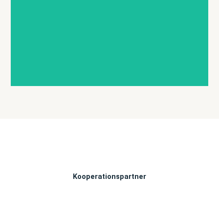
R
Li
Li
Li
Li
O
N
N
N
N
Rt
E
E
E
E
Mehr
Mehr
Mehr
Mehr
Meh
Infos &
Infos &
Infos &
Infos &
Infos
Termine
Termine
Termine
Termine
Termi
Kooperationspartner