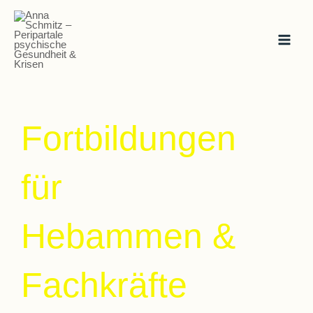
Zum
Inhalt
springen
Fortbildungen
für
Hebammen &
W
A
Fachkräfte
S
F