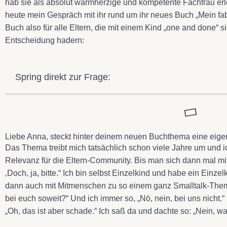
hab sie als absolut warmherzige und kompetente Fachfrau erl
heute mein Gespräch mit ihr rund um ihr neues Buch „Mein fab
Buch also für alle Eltern, die mit einem Kind „one and done“ sin
Entscheidung hadern:
Spring direkt zur Frage:
Liebe Anna, steckt hinter deinem neuen Buchthema eine eig
Das Thema treibt mich tatsächlich schon viele Jahre um und i
Relevanz für die Eltern-Community. Bis man sich dann mal m
‚Doch, ja, bitte.“ Ich bin selbst Einzelkind und habe ein Einz
dann auch mit Mitmenschen zu so einem ganz Smalltalk-Them
bei euch soweit?“ Und ich immer so, „Nö, nein, bei uns nicht
„Oh, das ist aber schade.“ Ich saß da und dachte so: „Nein,