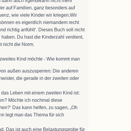
 ja dann auch irgendwann nicht mehr
 der auf Familien, ganz besonders auf
enz, wie viele Kinder wir kriegen.Wir
r können es eigentlich niemandem recht
d richtig anfühlt‘. Dieses Buch soll nicht
haben. Du hast die Kinderzahl verdient,
st nicht die Norm.
n zweites Kind möchte - Wie kommt man
n von außen auszusperren: Die anderen
ister, die gerade in der zweiten oder
e das Leben mit einem zweiten Kind ist:
sen? Möchte ich nochmal diese
ehen?‘ Das kann helfen, zu sagen, „Oh
nn legt man das Thema für sich
ind. Das ist auch eine Belastungsprobe für