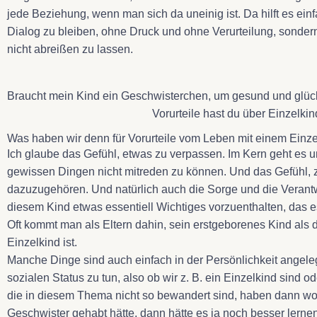
jede Beziehung, wenn man sich da uneinig ist. Da hilft es ein
Dialog zu bleiben, ohne Druck und ohne Verurteilung, sonde
nicht abreißen zu lassen.
Braucht mein Kind ein Geschwisterchen, um gesund und glü
Vorurteile hast du über Einzelki
Was haben wir denn für Vorurteile vom Leben mit einem Einz
Ich glaube das Gefühl, etwas zu verpassen. Im Kern geht es 
gewissen Dingen nicht mitreden zu können. Und das Gefühl, z
dazuzugehören. Und natürlich auch die Sorge und die Verantw
diesem Kind etwas essentiell Wichtiges vorzuenthalten, das 
Oft kommt man als Eltern dahin, sein erstgeborenes Kind als de
Einzelkind ist.
Manche Dinge sind auch einfach in der Persönlichkeit angele
sozialen Status zu tun, also ob wir z. B. ein Einzelkind sind o
die in diesem Thema nicht so bewandert sind, haben dann wom
Geschwister gehabt hätte, dann hätte es ja noch besser lern