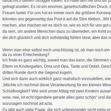
tatsächlich diesen Struggle haben. Ich hatte den nie und bin
gefragt worden. Es ist ein enormer, gesellschaftlichen Druck,
Frauen lastet. Für uns hat es immer noch die größere Konsequ
könnten uns gegenseitig das Post-it auf die Stirn kleben, ‚Wi
machen, also machen wir es doch so, wie es sich für uns gut un
da sein, um andere Menschen dazu zu überreden, ein Kind zu 
die dich glücklich und dich vollständig fühlen lässt, aber das i
Wenn man eher selbst noch unschlüssig ist, ob man noch ei
da zu einer Entscheidung?
Ich finde es ganz wichtig, soweit man das kann, die Stimme
Eltern im Kindergarten, Oma und Opa, Tante und Onkel, Geschw
dritten Runde durch die Gegend kugeln.
Und sich dann auch wirklich ganz realistisch vorzustellen, wi
‚Möchte ich nochmal diese Verantwortung für ein kleines We
Schlaflosigkeit? Wie wird unser Alltag mit zwei Kindern auss
wow, nee, ist echt irgendwie gerade alles ganz schön“ und da
sozusagen nochmal ad acta.
Es gibt auch viele Paare, die sich untereinander nicht einig s