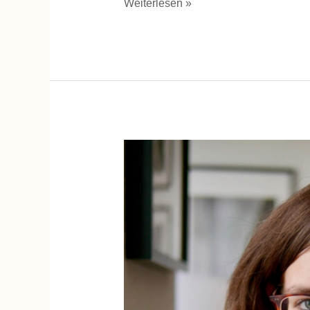
Weiterlesen »
Wie
kann
eine
gleichberechtige
Elternschaft
funktionieren,
Elou
Falkenberg?