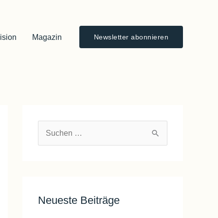
ision
Magazin
Newsletter abonnieren
S
u
c
h
e
Neueste Beiträge
n